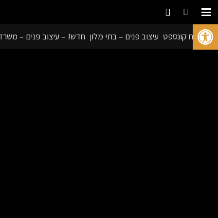
פתח סרגל נגישות
פיתוח קונספט
עיצוב פנים – בתי מלון
חדש! – עיצוב פנים – משרד