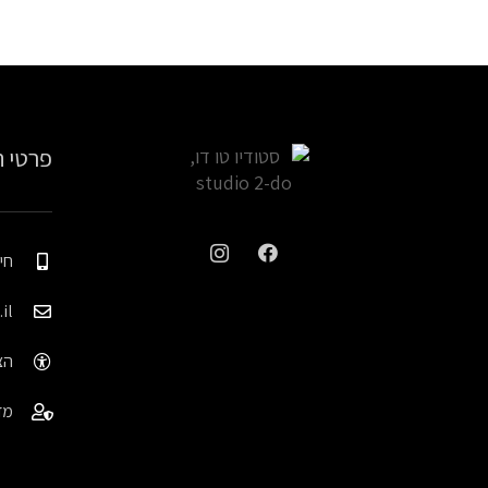
פרטי 
חיה: 05
il
הצ
מד